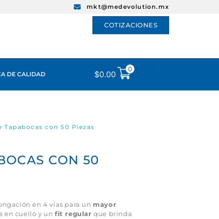
mkt@medevolution.mx
COTIZACIONES
0
$
0.00
CA DE CALIDAD
e Tapabocas con 50 Piezas
BOCAS CON 50
ongación en 4 vías para un
mayor
s en cuello y un
fit regular
que brinda