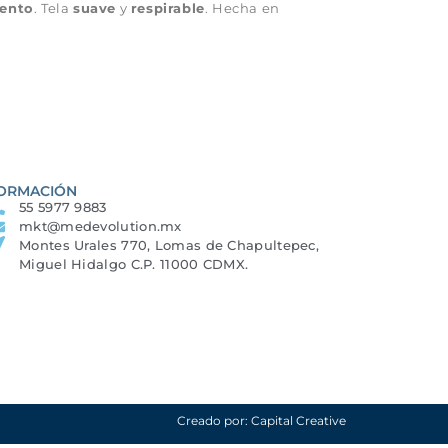
ento
. Tela
suave
y
respirable
. Hecha en
ORMACIÓN
55 5977 9883
mkt@medevolution.mx
Montes Urales 770, Lomas de Chapultepec,
Miguel Hidalgo C.P. 11000 CDMX.
Creado por: Capital Creative