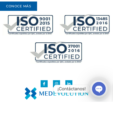
CONOCE MÁS
¡Contáctanos!
Open c