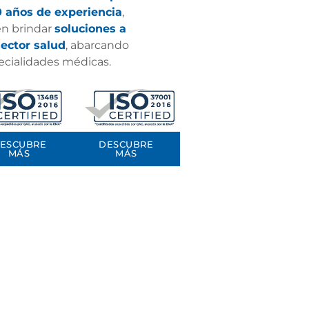
 años de experiencia
,
en brindar
soluciones a
sector salud
, abarcando
ecialidades médicas.
ESCUBRE
DESCUBRE
MÁS
MÁS
®