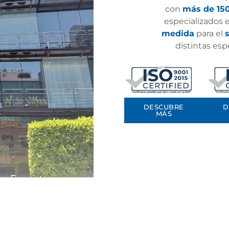
con
más de 150
especializados 
medida
para el
distintas esp
DESCUBRE
D
MÁS
BENEFICIOS DE MED EVOLUTION