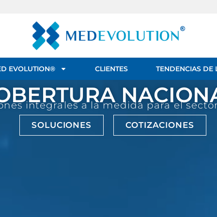
D EVOLUTION®️
CLIENTES
TENDENCIAS DE 
OBERTURA NACION
ones integrales a la medida para el secto
SOLUCIONES
COTIZACIONES